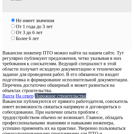
Омск
Пермь
Самара
Санкт-Петербург
Не имеет значения
Свободный
От 1 года до 3 лет
Сургут
От 3 до 6 лет
Тольятти
Более 6 лет
Томск
Тюмень
Вакансии инженер ПТО можно найти на нашем сайте. Тут
Ульяновск
регулярно публикуют предложения, четко указывая в них
Уфа
требования к соискателям. Ведущий специалист в этой
Хабаровск
области получает исходную документацию и техническое
Челябинск
задание для проведения работ. В его обязанности входит
Чита
подготовка и формирование исполнительной документации.
Южно-Сахалинск
Перечень достаточно обширный и может разниться на
Якутск
объектах строительства.
Вахта
На север
Дорожное строительство
Ярославль
Вакансии публикуются от прямого работодателя, соискатель
имеет возможность связаться напрямую и договориться о
собеседовании. При наличии опыта проблем с
трудоустройством обычно не возникает. Главное, обладать
профессиональными знаниями и навыками инженера,
успешно применять их на практике. Уверенно пользоваться
специализированными программами для ПТО и