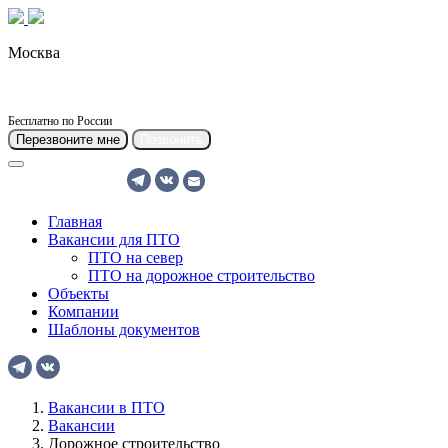
Москва
msk@pto-rabota.ru
8 919 140 03 06
Бесплатно по России
Перезвоните мне
Позвонить
Москва
Главная
Вакансии для ПТО
ПТО на север
ПТО на дорожное строительство
Объекты
Компании
Шаблоны документов
Вакансии в ПТО
Вакансии
Дорожное строительство