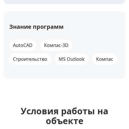
Знание программ
AutoCAD
Компас-3D
Строительство
MS Outlook
Компас
Уcловия работы на
объекте