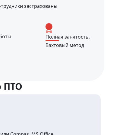
отрудники застрахованы
боты
Полная занятость,
Вахтовый метод
р ПТО
или Compas, MS Office