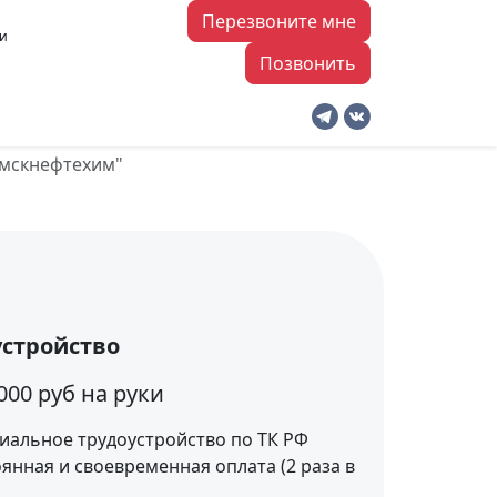
Перезвоните мне
ии
Позвонить
кументов
амскнефтехим"
устройство
 000 руб на руки
альное трудоустройство по ТК РФ
янная и своевременная оплата (2 раза в