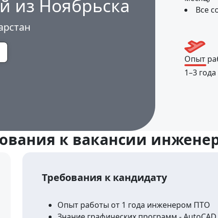
й из Ноябрьска
Все с
арстан
Опыт ра
1–3 года
ования к вакансии инжене
Требования к кандидату
Опыт работы от 1 года инженером ПТО
Знание графических программ - AutoCAD 