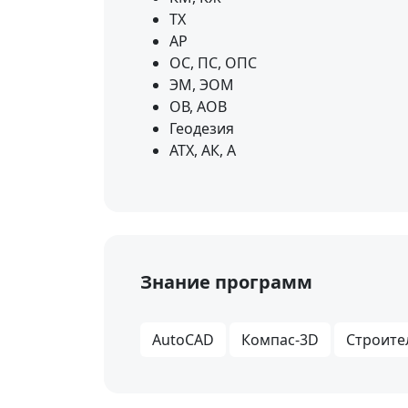
ТХ
АР
ОС, ПС, ОПС
ЭМ, ЭОМ
ОВ, АОВ
Геодезия
АТХ, АК, А
Знание программ
AutoCAD
Компас-3D
Строите