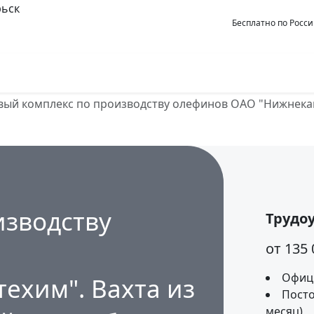
ьск
noyabrsk@pto-
8 919 140 03 06
Бесплатно по Росс
rabota.ru
акансии для ПТО
Объекты
Компании
Шаблоны до
овый комплекс по производству олефинов ОАО "Нижнек
изводству
Трудо
от 135
Офици
ехим". Вахта из
Посто
месяц)