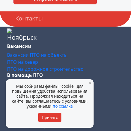
Контакты
Ноябрьск
Вакансии
Вакансии ПТО на объекты
ПТО на север
ПТО на дорожное строительство
В помощь ПТО
×
Шаблоны документации
Мы собираем файлы "cookie" для
8 919 140 03 06
повышения удобства использования
сайта. Продолжая находиться на
сайте, вы соглашаетесь с условиями,
noyabrsk@pto-rabota.ru
указанными
по ссылке
Принять
Политика конфиденциальности
© 2025 все права защищены