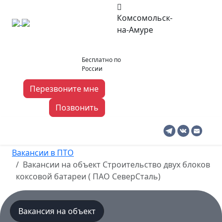
Комсомольск-
на-Амуре
koms-na-
8 919 140 03 06
Бесплатно по
amure@pto-
России
rabota.ru
Перезвоните мне
Позвонить
Комсомольск-на-Амуре
Вакансии в ПТО
Вакансии на объект Строительство двух блоков
коксовой батареи ( ПАО СеверСталь)
Вакансия на объект