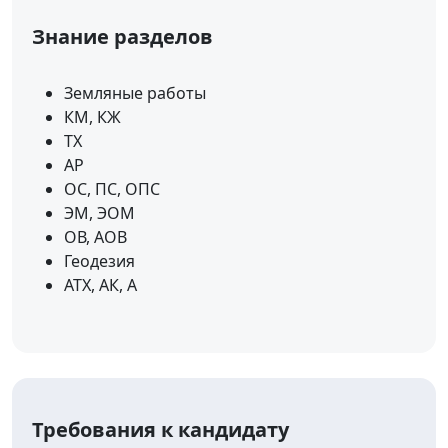
Знание разделов
Земляные работы
КМ, КЖ
ТХ
АР
ОС, ПС, ОПС
ЭМ, ЭОМ
ОВ, АОВ
Геодезия
АТХ, АК, А
Требования к кандидату