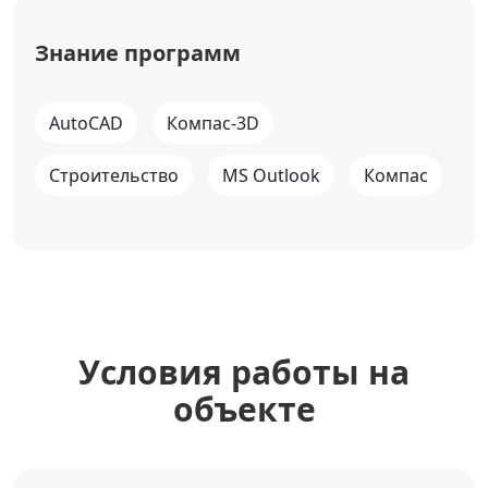
Знание программ
AutoCAD
Компас-3D
Строительство
MS Outlook
Компас
Уcловия работы на
объекте