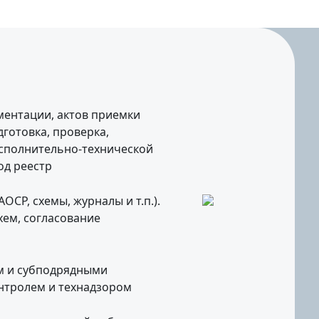
ментации, актов приемки
готовка, проверка,
исполнительно-технической
од реестр
СР, схемы, журналы и т.п.).
ем, согласование
м и субподрядными
нтролем и технадзором