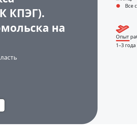
Все 
К КПЭГ).
омольска на
Опыт ра
1–3 года
бласть