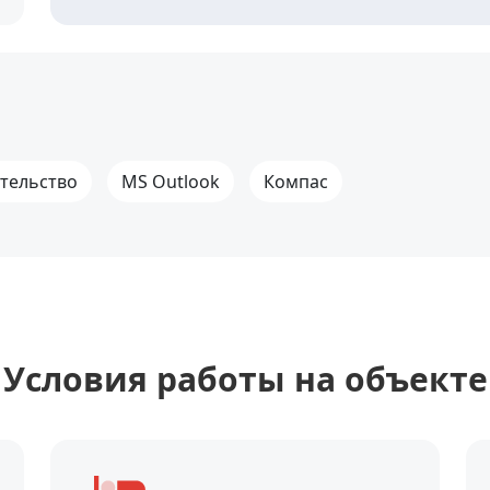
тельство
MS Outlook
Компас
Уcловия работы на объекте