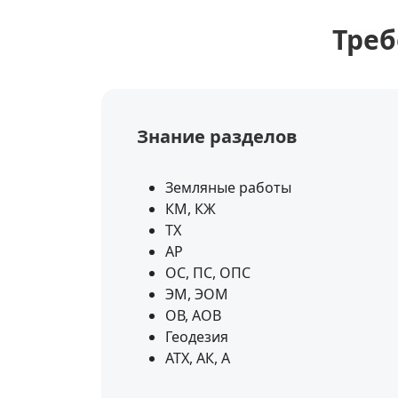
Треб
Знание разделов
Земляные работы
КМ, КЖ
ТХ
АР
ОС, ПС, ОПС
ЭМ, ЭОМ
ОВ, АОВ
Геодезия
АТХ, АК, А