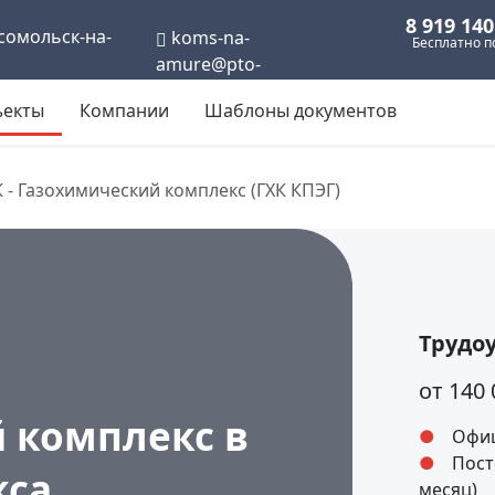
8 919 140
омольск-на-
koms-na-
Бесплатно п
amure@pto-
rabota.ru
екты
Компании
Шаблоны документов
 - Газохимический комплекс (ГХК КПЭГ)
Трудо
от 140 
 комплекс в
Офиц
Пост
кса
месяц)