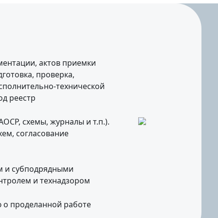
ментации, актов приемки
готовка, проверка,
исполнительно-технической
од реестр
СР, схемы, журналы и т.п.).
ем, согласование
м и субподрядными
нтролем и технадзором
ю о проделанной работе