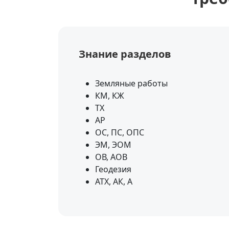
Знание разделов
Земляные работы
КМ, КЖ
ТХ
АР
ОС, ПС, ОПС
ЭМ, ЭОМ
ОВ, АОВ
Геодезия
АТХ, АК, А