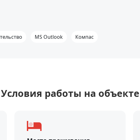
тельство
MS Outlook
Компас
Уcловия работы на объекте