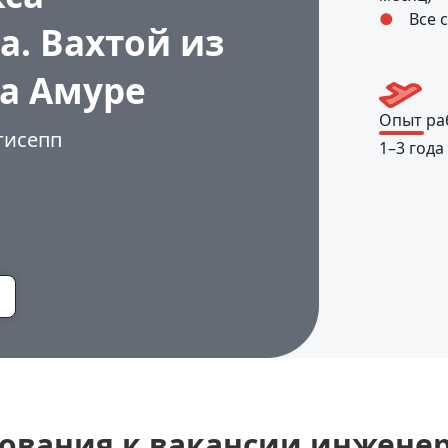
Все 
а. Вахтой из
а Амуре
Опыт ра
гисепп
1–3 года
ования к вакансии инжене