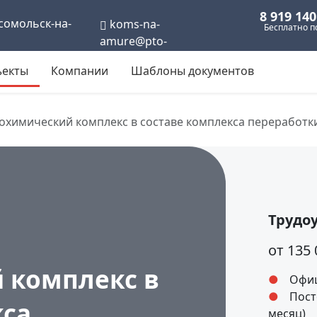
8 919 140
омольск-на-
koms-na-
Бесплатно п
amure@pto-
rabota.ru
екты
Компании
Шаблоны документов
зохимический комплекс в составе комплекса переработк
Трудо
от 135
 комплекс в
Офиц
Пост
кса
месяц)