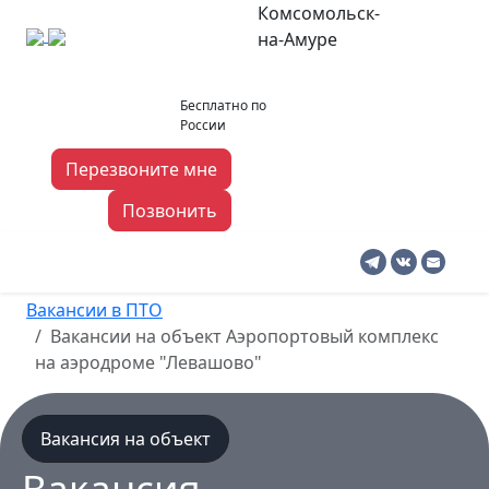
Комсомольск-
на-Амуре
koms-na-
8 919 140 03 06
Бесплатно по
amure@pto-
России
rabota.ru
Перезвоните мне
Позвонить
Комсомольск-на-Амуре
Вакансии в ПТО
Вакансии на объект Аэропортовый комплекс
на аэродроме "Левашово"
Вакансия на объект
Вакансия