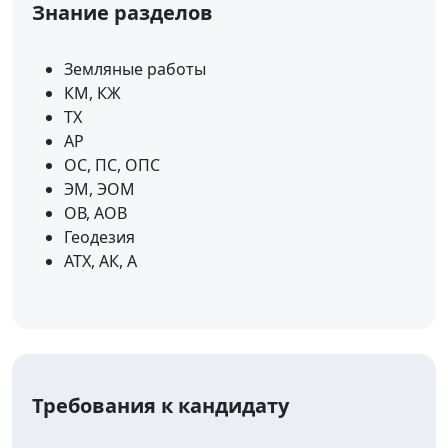
Знание разделов
Земляные работы
КМ, КЖ
ТХ
АР
ОС, ПС, ОПС
ЭМ, ЭОМ
ОВ, АОВ
Геодезия
АТХ, АК, А
Требования к кандидату